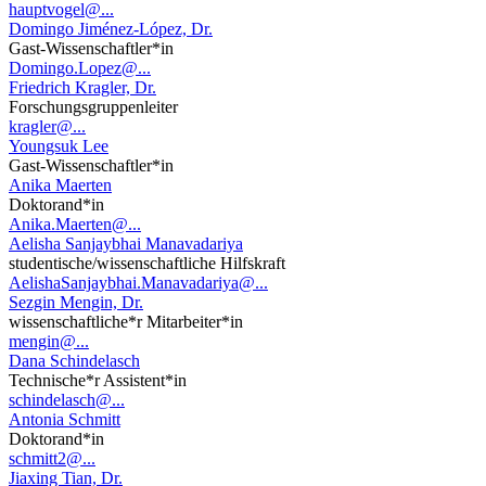
hauptvogel@...
Domingo Jiménez-López, Dr.
Gast-Wissenschaftler*in
Domingo.Lopez@...
Friedrich Kragler, Dr.
Forschungsgruppenleiter
kragler@...
Youngsuk Lee
Gast-Wissenschaftler*in
Anika Maerten
Doktorand*in
Anika.Maerten@...
Aelisha Sanjaybhai Manavadariya
studentische/wissenschaftliche Hilfskraft
AelishaSanjaybhai.Manavadariya@...
Sezgin Mengin, Dr.
wissenschaftliche*r Mitarbeiter*in
mengin@...
Dana Schindelasch
Technische*r Assistent*in
schindelasch@...
Antonia Schmitt
Doktorand*in
schmitt2@...
Jiaxing Tian, Dr.