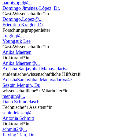
hauptvogel@...
Domingo Jiménez-López, Dr.
Gast-Wissenschaftler*in
Domingo.Lopez@...
Friedrich Kragler, Dr.
Forschungsgruppenleiter
kragler@...
Youngsuk Lee
Gast-Wissenschaftler*in
Anika Maerten
Doktorand*in
Anika.Maerten@...
Aelisha Sanjaybhai Manavadariya
studentische/wissenschaftliche Hilfskraft
AelishaSanjaybhai.Manavadariya@...
Sezgin Mengin, Dr.
wissenschaftliche*r Mitarbeiter*in
mengin@...
Dana Schindelasch
Technische*r Assistent*in
schindelasch@...
Antonia Schmitt
Doktorand*in
schmitt2@...
Jiaxing Tian, Dr.