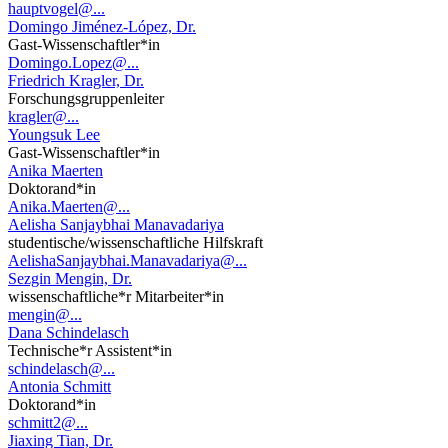
hauptvogel@...
Domingo Jiménez-López, Dr.
Gast-Wissenschaftler*in
Domingo.Lopez@...
Friedrich Kragler, Dr.
Forschungsgruppenleiter
kragler@...
Youngsuk Lee
Gast-Wissenschaftler*in
Anika Maerten
Doktorand*in
Anika.Maerten@...
Aelisha Sanjaybhai Manavadariya
studentische/wissenschaftliche Hilfskraft
AelishaSanjaybhai.Manavadariya@...
Sezgin Mengin, Dr.
wissenschaftliche*r Mitarbeiter*in
mengin@...
Dana Schindelasch
Technische*r Assistent*in
schindelasch@...
Antonia Schmitt
Doktorand*in
schmitt2@...
Jiaxing Tian, Dr.