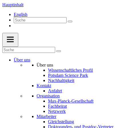
Hauptinhalt
English
Über uns
Über uns
Wissenschaftliches Profil
Potsdam Science Park
Nachhaltigkeit
Kontakt
Anfahrt
Organisation
Max-Planck-Gesellschaft
Fachbeirat
Netzwerk
Mitarbeiter
Gleichstellung
Doktoranden- und Postdoc-Vertreter