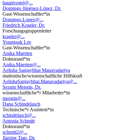
hauptvogel@...
Domingo Jiménez-López, Dr.
Gast-Wissenschaftler*in
Domingo.Lopez@...
Friedrich Kragler, Dr.
Forschungsgruppenleiter
kragler@...
Youngsuk Lee
Gast-Wissenschaftler*in
Anika Maerten
Doktorand*in
Anika.Maerten@...
Aelisha Sanjaybhai Manavadariya
studentische/wissenschaftliche Hilfskraft
AelishaSanjaybhai.Manavadariya@...
Sezgin Mengin, Dr.
wissenschaftliche*r Mitarbeiter*in
mengin@...
Dana Schindelasch
Technische*r Assistent*in
schindelasch@...
Antonia Schmitt
Doktorand*in
schmitt2@...
Jiaxing Tian, Dr.