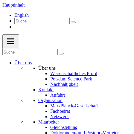
Hauptinhalt
English
Über uns
Über uns
Wissenschaftliches Profil
Potsdam Science Park
Nachhaltigkeit
Kontakt
Anfahrt
Organisation
Max-Planck-Gesellschaft
Fachbeirat
Netzwerk
Mitarbeiter
Gleichstellung
Doktoranden- und Postdoc-Vertreter