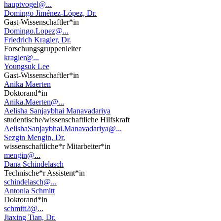
hauptvogel@...
Domingo Jiménez-López, Dr.
Gast-Wissenschaftler*in
Domingo.Lopez@...
Friedrich Kragler, Dr.
Forschungsgruppenleiter
kragler@...
Youngsuk Lee
Gast-Wissenschaftler*in
Anika Maerten
Doktorand*in
Anika.Maerten@...
Aelisha Sanjaybhai Manavadariya
studentische/wissenschaftliche Hilfskraft
AelishaSanjaybhai.Manavadariya@...
Sezgin Mengin, Dr.
wissenschaftliche*r Mitarbeiter*in
mengin@...
Dana Schindelasch
Technische*r Assistent*in
schindelasch@...
Antonia Schmitt
Doktorand*in
schmitt2@...
Jiaxing Tian, Dr.