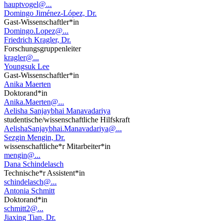
hauptvogel@...
Domingo Jiménez-López, Dr.
Gast-Wissenschaftler*in
Domingo.Lopez@...
Friedrich Kragler, Dr.
Forschungsgruppenleiter
kragler@...
Youngsuk Lee
Gast-Wissenschaftler*in
Anika Maerten
Doktorand*in
Anika.Maerten@...
Aelisha Sanjaybhai Manavadariya
studentische/wissenschaftliche Hilfskraft
AelishaSanjaybhai.Manavadariya@...
Sezgin Mengin, Dr.
wissenschaftliche*r Mitarbeiter*in
mengin@...
Dana Schindelasch
Technische*r Assistent*in
schindelasch@...
Antonia Schmitt
Doktorand*in
schmitt2@...
Jiaxing Tian, Dr.