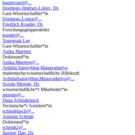
hauptvogel@...
Domingo Jiménez-López, Dr.
Gast-Wissenschaftler*in
Domingo.Lopez@...
Friedrich Kragler, Dr.
Forschungsgruppenleiter
kragler@...
Youngsuk Lee
Gast-Wissenschaftler*in
Anika Maerten
Doktorand*in
Anika.Maerten@...
Aelisha Sanjaybhai Manavadariya
studentische/wissenschaftliche Hilfskraft
AelishaSanjaybhai.Manavadariya@...
Sezgin Mengin, Dr.
wissenschaftliche*r Mitarbeiter*in
mengin@...
Dana Schindelasch
Technische*r Assistent*in
schindelasch@...
Antonia Schmitt
Doktorand*in
schmitt2@...
Jiaxing Tian, Dr.