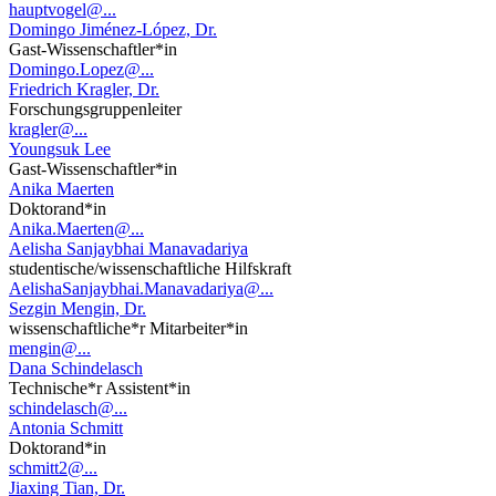
hauptvogel@...
Domingo Jiménez-López, Dr.
Gast-Wissenschaftler*in
Domingo.Lopez@...
Friedrich Kragler, Dr.
Forschungsgruppenleiter
kragler@...
Youngsuk Lee
Gast-Wissenschaftler*in
Anika Maerten
Doktorand*in
Anika.Maerten@...
Aelisha Sanjaybhai Manavadariya
studentische/wissenschaftliche Hilfskraft
AelishaSanjaybhai.Manavadariya@...
Sezgin Mengin, Dr.
wissenschaftliche*r Mitarbeiter*in
mengin@...
Dana Schindelasch
Technische*r Assistent*in
schindelasch@...
Antonia Schmitt
Doktorand*in
schmitt2@...
Jiaxing Tian, Dr.