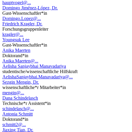
hauptvogel@...
Domingo Jiménez-López, Dr.
Gast-Wissenschaftler*in
Domingo.Lopez@...
Friedrich Kragler, Dr.
Forschungsgruppenleiter
kragler@...
Youngsuk Lee
Gast-Wissenschaftler*in
Anika Maerten
Doktorand*in
Anika.Maerten@...
Aelisha Sanjaybhai Manavadariya
studentische/wissenschaftliche Hilfskraft
AelishaSanjaybhai.Manavadariya@...
Sezgin Mengin, Dr.
wissenschaftliche*r Mitarbeiter*in
mengin@...
Dana Schindelasch
Technische*r Assistent*in
schindelasch@...
Antonia Schmitt
Doktorand*in
schmitt2@...
Jiaxing Tian, Dr.