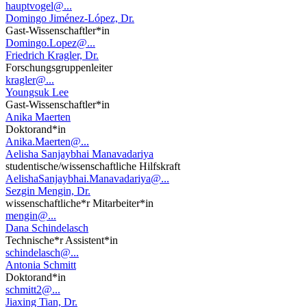
hauptvogel@...
Domingo Jiménez-López, Dr.
Gast-Wissenschaftler*in
Domingo.Lopez@...
Friedrich Kragler, Dr.
Forschungsgruppenleiter
kragler@...
Youngsuk Lee
Gast-Wissenschaftler*in
Anika Maerten
Doktorand*in
Anika.Maerten@...
Aelisha Sanjaybhai Manavadariya
studentische/wissenschaftliche Hilfskraft
AelishaSanjaybhai.Manavadariya@...
Sezgin Mengin, Dr.
wissenschaftliche*r Mitarbeiter*in
mengin@...
Dana Schindelasch
Technische*r Assistent*in
schindelasch@...
Antonia Schmitt
Doktorand*in
schmitt2@...
Jiaxing Tian, Dr.