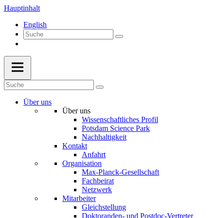
Hauptinhalt
English
Über uns
Über uns
Wissenschaftliches Profil
Potsdam Science Park
Nachhaltigkeit
Kontakt
Anfahrt
Organisation
Max-Planck-Gesellschaft
Fachbeirat
Netzwerk
Mitarbeiter
Gleichstellung
Doktoranden- und Postdoc-Vertreter