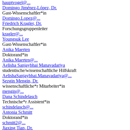
hauptvogel@...
Domingo Jiménez-López, Dr.
Gast-Wissenschaftler*in
Domingo.Lopez@...
Friedrich Kragler, Dr.
Forschungsgruppenleiter
kragler@...
Youngsuk Lee
Gast-Wissenschaftler*in
Anika Maerten
Doktorand*in
Anika.Maerten@...
Aelisha Sanjaybhai Manavadariya
studentische/wissenschaftliche Hilfskraft
AelishaSanjaybhai.Manavadariya@...
Sezgin Mengin, Dr.
wissenschaftliche*r Mitarbeiter*in
mengin@...
Dana Schindelasch
Technische*r Assistent*in
schindelasch@...
Antonia Schmitt
Doktorand*in
schmitt2@...
Jiaxing Tian, Dr.