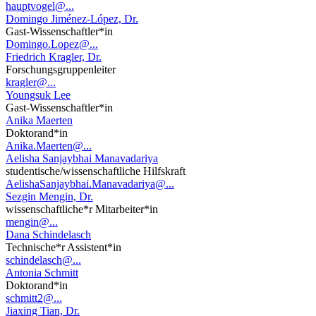
hauptvogel@...
Domingo Jiménez-López, Dr.
Gast-Wissenschaftler*in
Domingo.Lopez@...
Friedrich Kragler, Dr.
Forschungsgruppenleiter
kragler@...
Youngsuk Lee
Gast-Wissenschaftler*in
Anika Maerten
Doktorand*in
Anika.Maerten@...
Aelisha Sanjaybhai Manavadariya
studentische/wissenschaftliche Hilfskraft
AelishaSanjaybhai.Manavadariya@...
Sezgin Mengin, Dr.
wissenschaftliche*r Mitarbeiter*in
mengin@...
Dana Schindelasch
Technische*r Assistent*in
schindelasch@...
Antonia Schmitt
Doktorand*in
schmitt2@...
Jiaxing Tian, Dr.