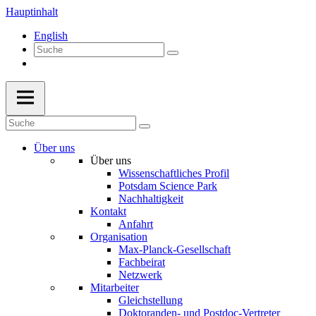
Hauptinhalt
English
Über uns
Über uns
Wissenschaftliches Profil
Potsdam Science Park
Nachhaltigkeit
Kontakt
Anfahrt
Organisation
Max-Planck-Gesellschaft
Fachbeirat
Netzwerk
Mitarbeiter
Gleichstellung
Doktoranden- und Postdoc-Vertreter