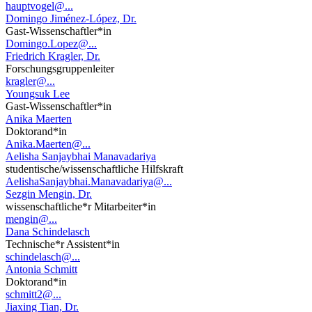
hauptvogel@...
Domingo Jiménez-López, Dr.
Gast-Wissenschaftler*in
Domingo.Lopez@...
Friedrich Kragler, Dr.
Forschungsgruppenleiter
kragler@...
Youngsuk Lee
Gast-Wissenschaftler*in
Anika Maerten
Doktorand*in
Anika.Maerten@...
Aelisha Sanjaybhai Manavadariya
studentische/wissenschaftliche Hilfskraft
AelishaSanjaybhai.Manavadariya@...
Sezgin Mengin, Dr.
wissenschaftliche*r Mitarbeiter*in
mengin@...
Dana Schindelasch
Technische*r Assistent*in
schindelasch@...
Antonia Schmitt
Doktorand*in
schmitt2@...
Jiaxing Tian, Dr.