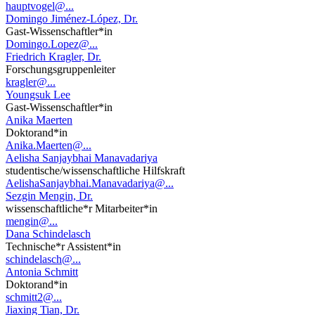
hauptvogel@...
Domingo Jiménez-López, Dr.
Gast-Wissenschaftler*in
Domingo.Lopez@...
Friedrich Kragler, Dr.
Forschungsgruppenleiter
kragler@...
Youngsuk Lee
Gast-Wissenschaftler*in
Anika Maerten
Doktorand*in
Anika.Maerten@...
Aelisha Sanjaybhai Manavadariya
studentische/wissenschaftliche Hilfskraft
AelishaSanjaybhai.Manavadariya@...
Sezgin Mengin, Dr.
wissenschaftliche*r Mitarbeiter*in
mengin@...
Dana Schindelasch
Technische*r Assistent*in
schindelasch@...
Antonia Schmitt
Doktorand*in
schmitt2@...
Jiaxing Tian, Dr.