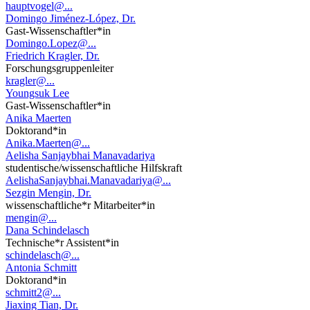
hauptvogel@...
Domingo Jiménez-López, Dr.
Gast-Wissenschaftler*in
Domingo.Lopez@...
Friedrich Kragler, Dr.
Forschungsgruppenleiter
kragler@...
Youngsuk Lee
Gast-Wissenschaftler*in
Anika Maerten
Doktorand*in
Anika.Maerten@...
Aelisha Sanjaybhai Manavadariya
studentische/wissenschaftliche Hilfskraft
AelishaSanjaybhai.Manavadariya@...
Sezgin Mengin, Dr.
wissenschaftliche*r Mitarbeiter*in
mengin@...
Dana Schindelasch
Technische*r Assistent*in
schindelasch@...
Antonia Schmitt
Doktorand*in
schmitt2@...
Jiaxing Tian, Dr.