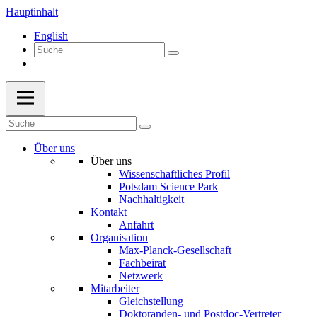
Hauptinhalt
English
Über uns
Über uns
Wissenschaftliches Profil
Potsdam Science Park
Nachhaltigkeit
Kontakt
Anfahrt
Organisation
Max-Planck-Gesellschaft
Fachbeirat
Netzwerk
Mitarbeiter
Gleichstellung
Doktoranden- und Postdoc-Vertreter