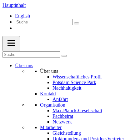
Hauptinhalt
English
Über uns
Über uns
Wissenschaftliches Profil
Potsdam Science Park
Nachhaltigkeit
Kontakt
Anfahrt
Organisation
Max-Planck-Gesellschaft
Fachbeirat
Netzwerk
Mitarbeiter
Gleichstellung
Doktoranden- und Postdoc-Vertreter