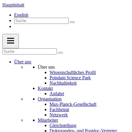
Hauptinhalt
English
Über uns
Über uns
Wissenschaftliches Profil
Potsdam Science Park
Nachhaltigkeit
Kontakt
Anfahrt
Organisation
Max-Planck-Gesellschaft
Fachbeirat
Netzwerk
Mitarbeiter
Gleichstellung
Doktoranden- und Postdoc-Vertreter