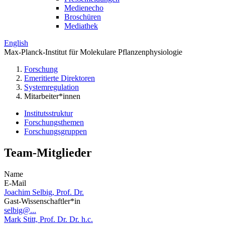
Medienecho
Broschüren
Mediathek
English
Max-Planck-Institut für Molekulare Pflanzenphysiologie
Forschung
Emeritierte Direktoren
Systemregulation
Mitarbeiter*innen
Institutsstruktur
Forschungsthemen
Forschungsgruppen
Team-Mitglieder
Name
E-Mail
Joachim Selbig, Prof. Dr.
Gast-Wissenschaftler*in
selbig@...
Mark Stitt, Prof. Dr. Dr. h.c.