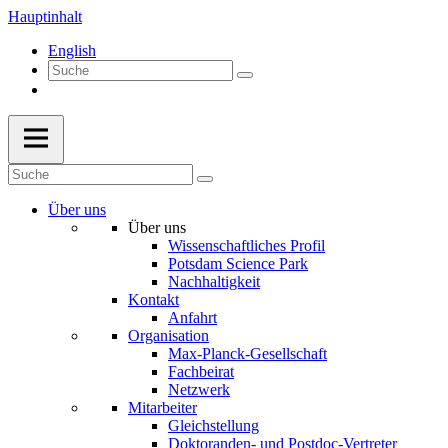
Hauptinhalt
English
Über uns
Über uns
Wissenschaftliches Profil
Potsdam Science Park
Nachhaltigkeit
Kontakt
Anfahrt
Organisation
Max-Planck-Gesellschaft
Fachbeirat
Netzwerk
Mitarbeiter
Gleichstellung
Doktoranden- und Postdoc-Vertreter