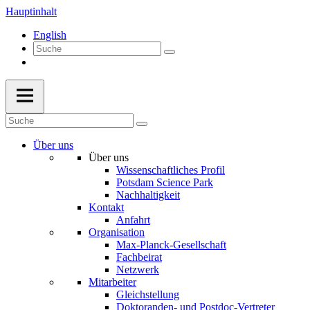
Hauptinhalt
English
Über uns
Über uns
Wissenschaftliches Profil
Potsdam Science Park
Nachhaltigkeit
Kontakt
Anfahrt
Organisation
Max-Planck-Gesellschaft
Fachbeirat
Netzwerk
Mitarbeiter
Gleichstellung
Doktoranden- und Postdoc-Vertreter