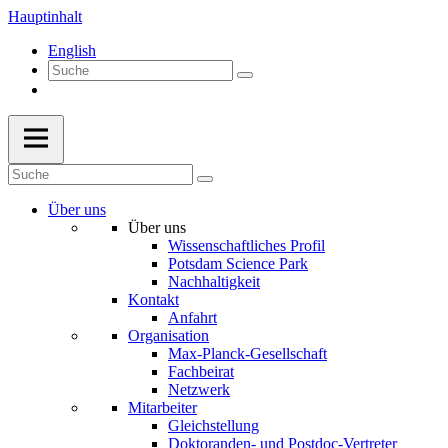
Hauptinhalt
English
Über uns
Über uns
Wissenschaftliches Profil
Potsdam Science Park
Nachhaltigkeit
Kontakt
Anfahrt
Organisation
Max-Planck-Gesellschaft
Fachbeirat
Netzwerk
Mitarbeiter
Gleichstellung
Doktoranden- und Postdoc-Vertreter