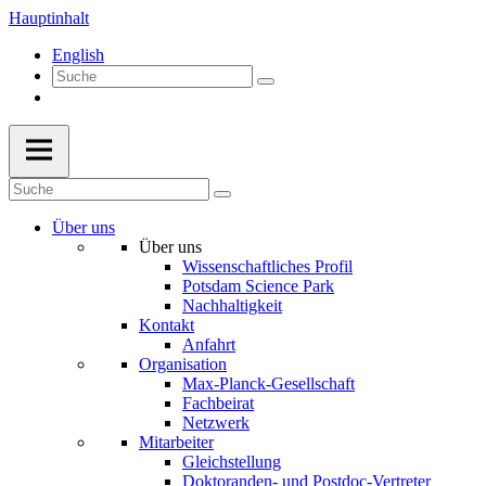
Hauptinhalt
English
Über uns
Über uns
Wissenschaftliches Profil
Potsdam Science Park
Nachhaltigkeit
Kontakt
Anfahrt
Organisation
Max-Planck-Gesellschaft
Fachbeirat
Netzwerk
Mitarbeiter
Gleichstellung
Doktoranden- und Postdoc-Vertreter