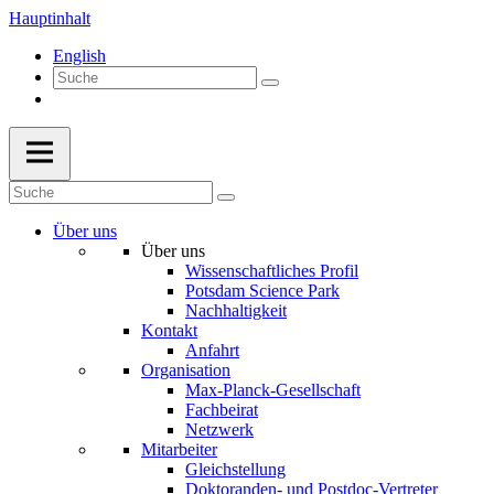
Hauptinhalt
English
Über uns
Über uns
Wissenschaftliches Profil
Potsdam Science Park
Nachhaltigkeit
Kontakt
Anfahrt
Organisation
Max-Planck-Gesellschaft
Fachbeirat
Netzwerk
Mitarbeiter
Gleichstellung
Doktoranden- und Postdoc-Vertreter