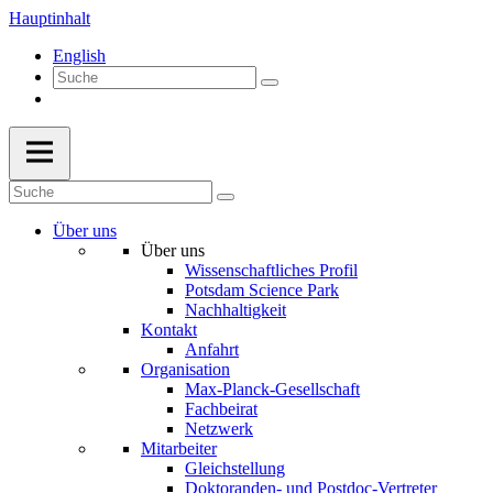
Hauptinhalt
English
Über uns
Über uns
Wissenschaftliches Profil
Potsdam Science Park
Nachhaltigkeit
Kontakt
Anfahrt
Organisation
Max-Planck-Gesellschaft
Fachbeirat
Netzwerk
Mitarbeiter
Gleichstellung
Doktoranden- und Postdoc-Vertreter