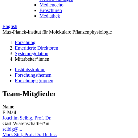
Medienecho
Broschüren
Mediathek
English
Max-Planck-Institut für Molekulare Pflanzenphysiologie
Forschung
Emeritierte Direktoren
Systemregulation
Mitarbeiter*innen
Institutsstruktur
Forschungsthemen
Forschungsgruppen
Team-Mitglieder
Name
E-Mail
Joachim Selbig, Prof. Dr.
Gast-Wissenschaftler*in
selbig@...
Mark Stitt, Prof. Dr. Dr. h.c.