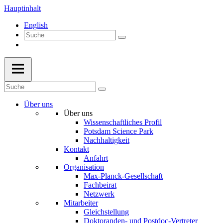
Hauptinhalt
English
Über uns
Über uns
Wissenschaftliches Profil
Potsdam Science Park
Nachhaltigkeit
Kontakt
Anfahrt
Organisation
Max-Planck-Gesellschaft
Fachbeirat
Netzwerk
Mitarbeiter
Gleichstellung
Doktoranden- und Postdoc-Vertreter