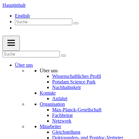
Hauptinhalt
English
Über uns
Über uns
Wissenschaftliches Profil
Potsdam Science Park
Nachhaltigkeit
Kontakt
Anfahrt
Organisation
Max-Planck-Gesellschaft
Fachbeirat
Netzwerk
Mitarbeiter
Gleichstellung
Doktoranden- und Postdoc-Vertreter