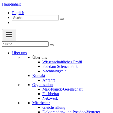
Hauptinhalt
English
Über uns
Über uns
Wissenschaftliches Profil
Potsdam Science Park
Nachhaltigkeit
Kontakt
Anfahrt
Organisation
Max-Planck-Gesellschaft
Fachbeirat
Netzwerk
Mitarbeiter
Gleichstellung
Doktoranden- und Postdoc-Vertreter