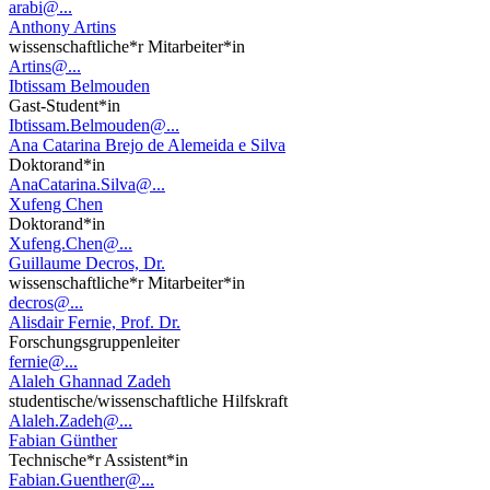
arabi@...
Anthony Artins
wissenschaftliche*r Mitarbeiter*in
Artins@...
Ibtissam Belmouden
Gast-Student*in
Ibtissam.Belmouden@...
Ana Catarina Brejo de Alemeida e Silva
Doktorand*in
AnaCatarina.Silva@...
Xufeng Chen
Doktorand*in
Xufeng.Chen@...
Guillaume Decros, Dr.
wissenschaftliche*r Mitarbeiter*in
decros@...
Alisdair Fernie, Prof. Dr.
Forschungsgruppenleiter
fernie@...
Alaleh Ghannad Zadeh
studentische/wissenschaftliche Hilfskraft
Alaleh.Zadeh@...
Fabian Günther
Technische*r Assistent*in
Fabian.Guenther@...