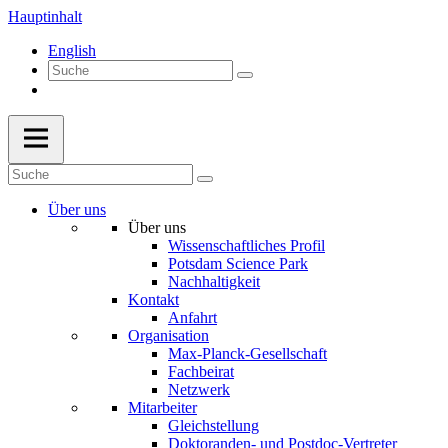
Hauptinhalt
English
Über uns
Über uns
Wissenschaftliches Profil
Potsdam Science Park
Nachhaltigkeit
Kontakt
Anfahrt
Organisation
Max-Planck-Gesellschaft
Fachbeirat
Netzwerk
Mitarbeiter
Gleichstellung
Doktoranden- und Postdoc-Vertreter