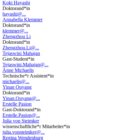
Koki Hayashi
Doktorand*in
hayashi@...
Annabella Klemmer
Doktorand*in
klemmer@...
Zhengzhou Li
Doktorand*in
Zhengzhou.Li@...
Tejaswini Mahajan
Gast-Student*in
Tejaswini.Mahajan@...
Änne Michaelis
Technische*r Assistent*in
michaelis@...
Yinan Ouyang
Doktorand*in
Yinan.Ouyang@...
Erstelle Pasion
Gast-Doktorand*in
Erstelle.Pasion@...
Julia von Steimker
wissenschaftliche*r Mitarbeiter*in
julia.vonsteimker@...
Regina Wendenburg