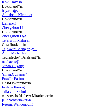
Koki Hayashi
Doktorand*in
hayashi@...
Annabella Klemmer
Doktorand*in
klemmer@...
Zhengzhou Li
Doktorand*in
Zhengzhou.Li@...
Tejaswini Mahajan
Gast-Student*in
Tejaswini.Mahajan@...
Änne Michaelis
Technische*r Assistent*in
michaelis@...
Yinan Ouyang
Doktorand*in
Yinan.Ouyang@...
Erstelle Pasion
Gast-Doktorand*in
Erstelle.Pasion@...
Julia von Steimker
wissenschaftliche*r Mitarbeiter*in
julia.vonsteimker@...
Regina Wendenburg