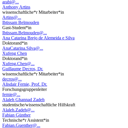
arabi@...
Anthony Artins
wissenschaftliche*r Mitarbeiter*in
Artins@...
Ibtissam Belmouden
Gast-Student*in
Ibtissam.Belmouden@...
Ana Catarina Brejo de Alemeida e Silva
Doktorand*in
AnaCatarina.Silva@...
Xufeng Chen
Doktorand*in
Xufeng.Chen@...
Guillaume Decros, Dr.
wissenschaftliche*r Mitarbeiter*in
decros@...
Alisdair Fernie, Prof. Dr.
Forschungsgruppenleiter
fernie@...
Alaleh Ghannad Zadeh
studentische/wissenschaftliche Hilfskraft
Alaleh.Zadeh@...
Fabian Günther
Technische*r Assistent*in
Fabian.Guenther@...