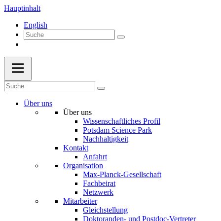
Hauptinhalt
English
Über uns
Über uns
Wissenschaftliches Profil
Potsdam Science Park
Nachhaltigkeit
Kontakt
Anfahrt
Organisation
Max-Planck-Gesellschaft
Fachbeirat
Netzwerk
Mitarbeiter
Gleichstellung
Doktoranden- und Postdoc-Vertreter