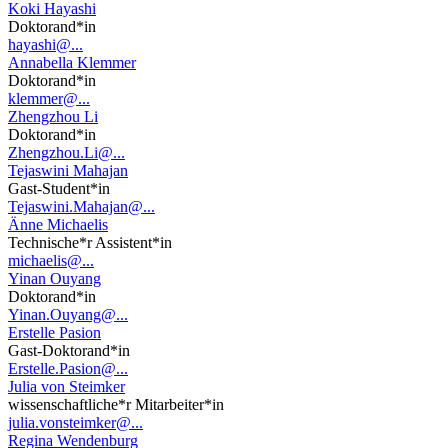
Koki Hayashi
Doktorand*in
hayashi@...
Annabella Klemmer
Doktorand*in
klemmer@...
Zhengzhou Li
Doktorand*in
Zhengzhou.Li@...
Tejaswini Mahajan
Gast-Student*in
Tejaswini.Mahajan@...
Änne Michaelis
Technische*r Assistent*in
michaelis@...
Yinan Ouyang
Doktorand*in
Yinan.Ouyang@...
Erstelle Pasion
Gast-Doktorand*in
Erstelle.Pasion@...
Julia von Steimker
wissenschaftliche*r Mitarbeiter*in
julia.vonsteimker@...
Regina Wendenburg