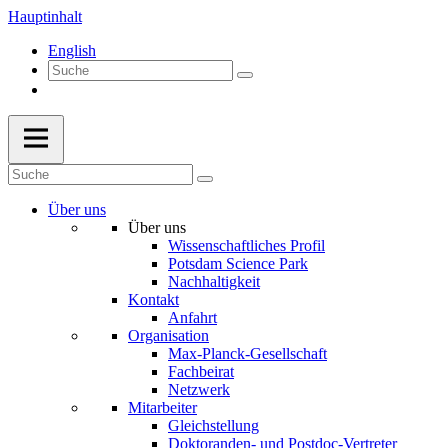
Hauptinhalt
English
Über uns
Über uns
Wissenschaftliches Profil
Potsdam Science Park
Nachhaltigkeit
Kontakt
Anfahrt
Organisation
Max-Planck-Gesellschaft
Fachbeirat
Netzwerk
Mitarbeiter
Gleichstellung
Doktoranden- und Postdoc-Vertreter