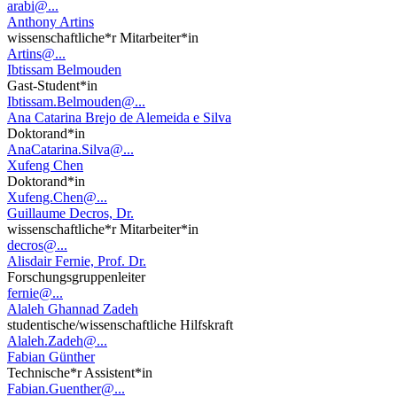
arabi@...
Anthony Artins
wissenschaftliche*r Mitarbeiter*in
Artins@...
Ibtissam Belmouden
Gast-Student*in
Ibtissam.Belmouden@...
Ana Catarina Brejo de Alemeida e Silva
Doktorand*in
AnaCatarina.Silva@...
Xufeng Chen
Doktorand*in
Xufeng.Chen@...
Guillaume Decros, Dr.
wissenschaftliche*r Mitarbeiter*in
decros@...
Alisdair Fernie, Prof. Dr.
Forschungsgruppenleiter
fernie@...
Alaleh Ghannad Zadeh
studentische/wissenschaftliche Hilfskraft
Alaleh.Zadeh@...
Fabian Günther
Technische*r Assistent*in
Fabian.Guenther@...