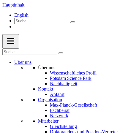
Hauptinhalt
English
Über uns
Über uns
Wissenschaftliches Profil
Potsdam Science Park
Nachhaltigkeit
Kontakt
Anfahrt
Organisation
Max-Planck-Gesellschaft
Fachbeirat
Netzwerk
Mitarbeiter
Gleichstellung
Doktoranden- und Postdoc-Vertreter