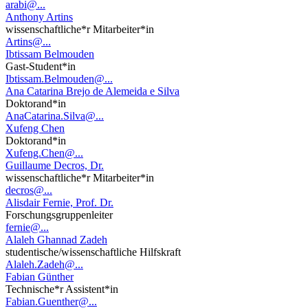
arabi@...
Anthony Artins
wissenschaftliche*r Mitarbeiter*in
Artins@...
Ibtissam Belmouden
Gast-Student*in
Ibtissam.Belmouden@...
Ana Catarina Brejo de Alemeida e Silva
Doktorand*in
AnaCatarina.Silva@...
Xufeng Chen
Doktorand*in
Xufeng.Chen@...
Guillaume Decros, Dr.
wissenschaftliche*r Mitarbeiter*in
decros@...
Alisdair Fernie, Prof. Dr.
Forschungsgruppenleiter
fernie@...
Alaleh Ghannad Zadeh
studentische/wissenschaftliche Hilfskraft
Alaleh.Zadeh@...
Fabian Günther
Technische*r Assistent*in
Fabian.Guenther@...