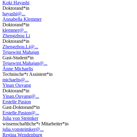
Koki Hayashi
Doktorand*in
hayashi@...
Annabella Klemmer
Doktorand*in
klemmer@...
Zhengzhou Li
Doktorand*in
Zhengzhou.Li@...
Tejaswini Mahajan
Gast-Student*in
Tejaswini.Mahajan@...
Änne Michaelis
Technische*r Assistent*in
michaelis@...
Yinan Ouyang
Doktorand*in
Yinan.Ouyang@...
Erstelle Pasion
Gast-Doktorand*in
Erstelle.Pasion@...
Julia von Steimker
wissenschaftliche*r Mitarbeiter*in
julia.vonsteimker@...
Regina Wendenburg