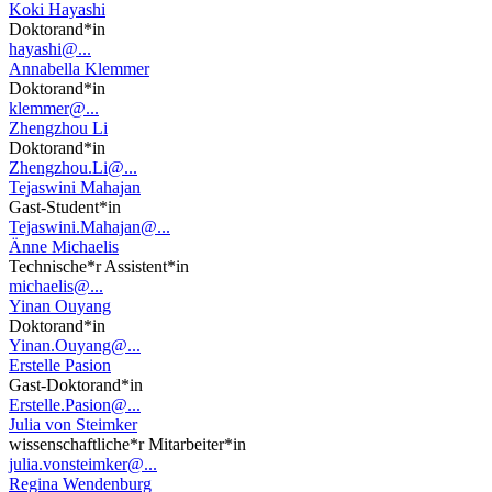
Koki Hayashi
Doktorand*in
hayashi@...
Annabella Klemmer
Doktorand*in
klemmer@...
Zhengzhou Li
Doktorand*in
Zhengzhou.Li@...
Tejaswini Mahajan
Gast-Student*in
Tejaswini.Mahajan@...
Änne Michaelis
Technische*r Assistent*in
michaelis@...
Yinan Ouyang
Doktorand*in
Yinan.Ouyang@...
Erstelle Pasion
Gast-Doktorand*in
Erstelle.Pasion@...
Julia von Steimker
wissenschaftliche*r Mitarbeiter*in
julia.vonsteimker@...
Regina Wendenburg