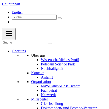
Hauptinhalt
English
Über uns
Über uns
Wissenschaftliches Profil
Potsdam Science Park
Nachhaltigkeit
Kontakt
Anfahrt
Organisation
Max-Planck-Gesellschaft
Fachbeirat
Netzwerk
Mitarbeiter
Gleichstellung
Doktoranden- und Postdoc-Vertreter