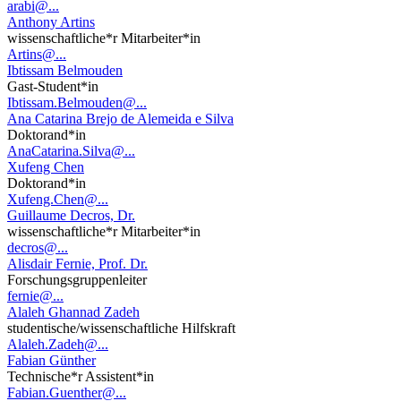
arabi@...
Anthony Artins
wissenschaftliche*r Mitarbeiter*in
Artins@...
Ibtissam Belmouden
Gast-Student*in
Ibtissam.Belmouden@...
Ana Catarina Brejo de Alemeida e Silva
Doktorand*in
AnaCatarina.Silva@...
Xufeng Chen
Doktorand*in
Xufeng.Chen@...
Guillaume Decros, Dr.
wissenschaftliche*r Mitarbeiter*in
decros@...
Alisdair Fernie, Prof. Dr.
Forschungsgruppenleiter
fernie@...
Alaleh Ghannad Zadeh
studentische/wissenschaftliche Hilfskraft
Alaleh.Zadeh@...
Fabian Günther
Technische*r Assistent*in
Fabian.Guenther@...