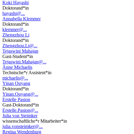
Koki Hayashi
Doktorand*in
hayashi@...
Annabella Klemmer
Doktorand*in
klemmer@...
Zhengzhou Li
Doktorand*in
Zhengzhou.Li@...
Tejaswini Mahajan
Gast-Student*in
Tejaswini.Mahajan@...
Änne Michaelis
Technische*r Assistent*in
michaelis@...
Yinan Ouyang
Doktorand*in
Yinan.Ouyang@...
Erstelle Pasion
Gast-Doktorand*in
Erstelle.Pasion@...
Julia von Steimker
wissenschaftliche*r Mitarbeiter*in
julia.vonsteimker@...
Regina Wendenburg