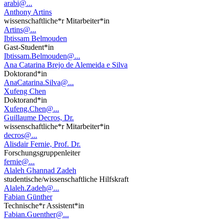
arabi@...
Anthony Artins
wissenschaftliche*r Mitarbeiter*in
Artins@...
Ibtissam Belmouden
Gast-Student*in
Ibtissam.Belmouden@...
Ana Catarina Brejo de Alemeida e Silva
Doktorand*in
AnaCatarina.Silva@...
Xufeng Chen
Doktorand*in
Xufeng.Chen@...
Guillaume Decros, Dr.
wissenschaftliche*r Mitarbeiter*in
decros@...
Alisdair Fernie, Prof. Dr.
Forschungsgruppenleiter
fernie@...
Alaleh Ghannad Zadeh
studentische/wissenschaftliche Hilfskraft
Alaleh.Zadeh@...
Fabian Günther
Technische*r Assistent*in
Fabian.Guenther@...