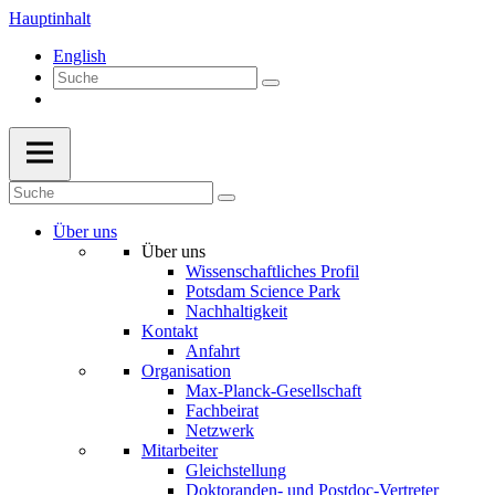
Hauptinhalt
English
Über uns
Über uns
Wissenschaftliches Profil
Potsdam Science Park
Nachhaltigkeit
Kontakt
Anfahrt
Organisation
Max-Planck-Gesellschaft
Fachbeirat
Netzwerk
Mitarbeiter
Gleichstellung
Doktoranden- und Postdoc-Vertreter