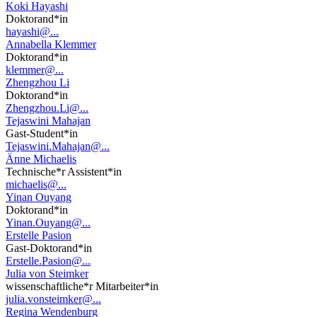
Koki Hayashi
Doktorand*in
hayashi@...
Annabella Klemmer
Doktorand*in
klemmer@...
Zhengzhou Li
Doktorand*in
Zhengzhou.Li@...
Tejaswini Mahajan
Gast-Student*in
Tejaswini.Mahajan@...
Änne Michaelis
Technische*r Assistent*in
michaelis@...
Yinan Ouyang
Doktorand*in
Yinan.Ouyang@...
Erstelle Pasion
Gast-Doktorand*in
Erstelle.Pasion@...
Julia von Steimker
wissenschaftliche*r Mitarbeiter*in
julia.vonsteimker@...
Regina Wendenburg