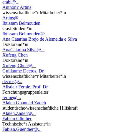
arabi@...
Anthony Artins
wissenschaftliche*r Mitarbeiter*in
Artins@...
Ibtissam Belmouden
Gast-Student*in
Ibtissam.Belmouden@...
Ana Catarina Brejo de Alemeida e Silva
Doktorand*in
AnaCatarina.Silva@...
Xufeng Chen
Doktorand*in
Xufeng.Chen@...
Guillaume Decros, Dr.
wissenschaftliche*r Mitarbeiter*in
decros@...
Alisdair Fernie, Prof. Dr.
Forschungsgruppenleiter
fernie@...
Alaleh Ghannad Zadeh
studentische/wissenschaftliche Hilfskraft
Alaleh.Zadeh@...
Fabian Günther
Technische*r Assistent*in
Fabian.Guenther@...