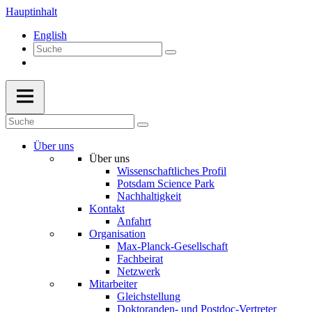
Hauptinhalt
English
Über uns
Über uns
Wissenschaftliches Profil
Potsdam Science Park
Nachhaltigkeit
Kontakt
Anfahrt
Organisation
Max-Planck-Gesellschaft
Fachbeirat
Netzwerk
Mitarbeiter
Gleichstellung
Doktoranden- und Postdoc-Vertreter