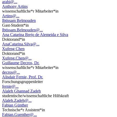
arabi@...
Anthony Artins
wissenschaftliche*r Mitarbeiter*in
Artins@...
Ibtissam Belmouden
Gast-Student*in
Ibtissam.Belmouden@...
Ana Catarina Brejo de Alemeida e Silva
Doktorand*in
AnaCatarina.Silva@...
Xufeng Chen
Doktorand*in
Xufeng.Chen@...
Guillaume Decros, Dr.
wissenschaftliche*r Mitarbeiter*in
decros@...
Alisdair Fernie, Prof. Dr.
Forschungsgruppenleiter
fernie@...
Alaleh Ghannad Zadeh
studentische/wissenschaftliche Hilfskraft
Alaleh.Zadeh@...
Fabian Günther
Technische*r Assistent*in
Fabian.Guenther@...