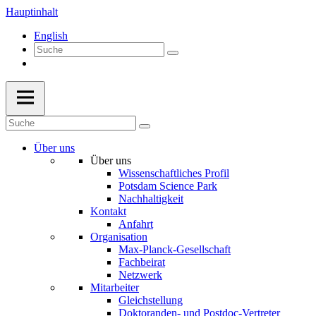
Hauptinhalt
English
Über uns
Über uns
Wissenschaftliches Profil
Potsdam Science Park
Nachhaltigkeit
Kontakt
Anfahrt
Organisation
Max-Planck-Gesellschaft
Fachbeirat
Netzwerk
Mitarbeiter
Gleichstellung
Doktoranden- und Postdoc-Vertreter