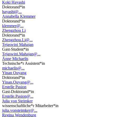
Koki Hayashi
Doktorand*in
hayashi@...
Annabella Klemmer
Doktorand*in
klemmer@...
Zhengzhou Li
Doktorand*in
Zhengzhou.Li@...
Tejaswini Mahajan
Gast-Student*in
Tejaswini.Mahajan@...
Änne Michaelis
Technische*r Assistent*in
michaelis@...
Yinan Ouyang
Doktorand*in
Yinan.Ouyang@...
Erstelle Pasion
Gast-Doktorand*in
Erstelle.Pasion@...
Julia von Steimker
wissenschaftliche*r Mitarbeiter*in
julia.vonsteimker@...
Regina Wendenburg