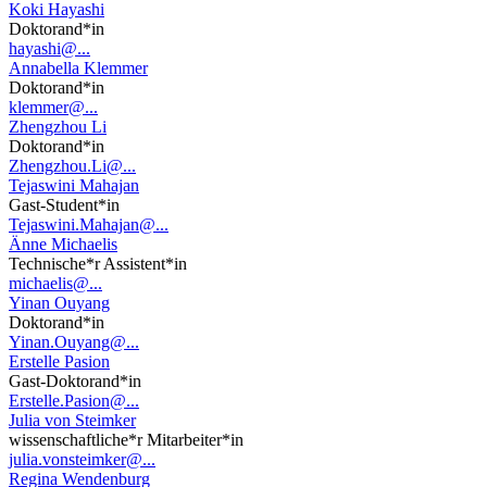
Koki Hayashi
Doktorand*in
hayashi@...
Annabella Klemmer
Doktorand*in
klemmer@...
Zhengzhou Li
Doktorand*in
Zhengzhou.Li@...
Tejaswini Mahajan
Gast-Student*in
Tejaswini.Mahajan@...
Änne Michaelis
Technische*r Assistent*in
michaelis@...
Yinan Ouyang
Doktorand*in
Yinan.Ouyang@...
Erstelle Pasion
Gast-Doktorand*in
Erstelle.Pasion@...
Julia von Steimker
wissenschaftliche*r Mitarbeiter*in
julia.vonsteimker@...
Regina Wendenburg