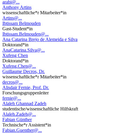
arabi@...
Anthony Artins
wissenschaftliche*r Mitarbeiter*in
Artins@...
Ibtissam Belmouden
Gast-Student*in
Ibtissam.Belmouden@...
Ana Catarina Brejo de Alemeida e Silva
Doktorand*in
AnaCatarina.Silva@...
Xufeng Chen
Doktorand*in
Xufeng.Chen@...
Guillaume Decros, Dr.
wissenschaftliche*r Mitarbeiter*in
decros@...
Alisdair Fernie, Prof. Dr.
Forschungsgruppenleiter
fernie@...
Alaleh Ghannad Zadeh
studentische/wissenschaftliche Hilfskraft
Alaleh.Zadeh@...
Fabian Günther
Technische*r Assistent*in
Fabian.Guenther@...