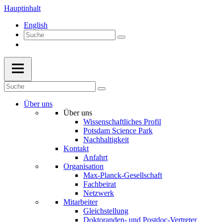
Hauptinhalt
English
Über uns
Über uns
Wissenschaftliches Profil
Potsdam Science Park
Nachhaltigkeit
Kontakt
Anfahrt
Organisation
Max-Planck-Gesellschaft
Fachbeirat
Netzwerk
Mitarbeiter
Gleichstellung
Doktoranden- und Postdoc-Vertreter