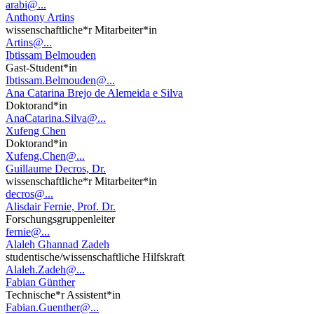
arabi@...
Anthony Artins
wissenschaftliche*r Mitarbeiter*in
Artins@...
Ibtissam Belmouden
Gast-Student*in
Ibtissam.Belmouden@...
Ana Catarina Brejo de Alemeida e Silva
Doktorand*in
AnaCatarina.Silva@...
Xufeng Chen
Doktorand*in
Xufeng.Chen@...
Guillaume Decros, Dr.
wissenschaftliche*r Mitarbeiter*in
decros@...
Alisdair Fernie, Prof. Dr.
Forschungsgruppenleiter
fernie@...
Alaleh Ghannad Zadeh
studentische/wissenschaftliche Hilfskraft
Alaleh.Zadeh@...
Fabian Günther
Technische*r Assistent*in
Fabian.Guenther@...