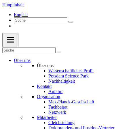
Hauptinhalt
English
Über uns
Über uns
Wissenschaftliches Profil
Potsdam Science Park
Nachhaltigkeit
Kontakt
Anfahrt
Organisation
Max-Planck-Gesellschaft
Fachbeirat
Netzwerk
Mitarbeiter
Gleichstellung
Doktoranden- und Postdoc-Vertreter