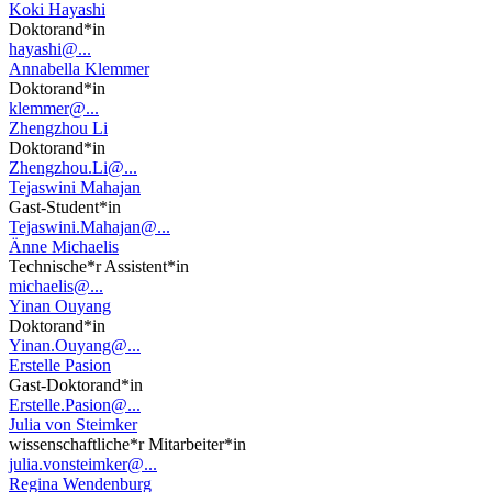
Koki Hayashi
Doktorand*in
hayashi@...
Annabella Klemmer
Doktorand*in
klemmer@...
Zhengzhou Li
Doktorand*in
Zhengzhou.Li@...
Tejaswini Mahajan
Gast-Student*in
Tejaswini.Mahajan@...
Änne Michaelis
Technische*r Assistent*in
michaelis@...
Yinan Ouyang
Doktorand*in
Yinan.Ouyang@...
Erstelle Pasion
Gast-Doktorand*in
Erstelle.Pasion@...
Julia von Steimker
wissenschaftliche*r Mitarbeiter*in
julia.vonsteimker@...
Regina Wendenburg