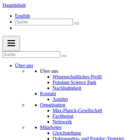
Hauptinhalt
English
Über uns
Über uns
Wissenschaftliches Profil
Potsdam Science Park
Nachhaltigkeit
Kontakt
Anfahrt
Organisation
Max-Planck-Gesellschaft
Fachbeirat
Netzwerk
Mitarbeiter
Gleichstellung
Doktoranden- und Postdoc-Vertreter