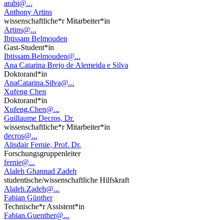
arabi@...
Anthony Artins
wissenschaftliche*r Mitarbeiter*in
Artins@...
Ibtissam Belmouden
Gast-Student*in
Ibtissam.Belmouden@...
Ana Catarina Brejo de Alemeida e Silva
Doktorand*in
AnaCatarina.Silva@...
Xufeng Chen
Doktorand*in
Xufeng.Chen@...
Guillaume Decros, Dr.
wissenschaftliche*r Mitarbeiter*in
decros@...
Alisdair Fernie, Prof. Dr.
Forschungsgruppenleiter
fernie@...
Alaleh Ghannad Zadeh
studentische/wissenschaftliche Hilfskraft
Alaleh.Zadeh@...
Fabian Günther
Technische*r Assistent*in
Fabian.Guenther@...