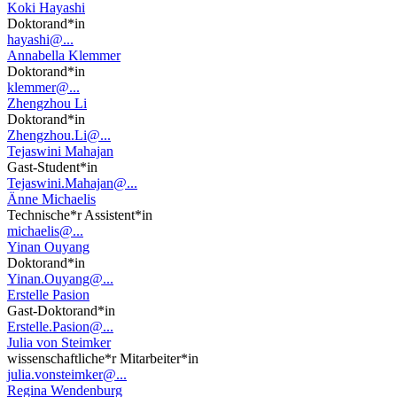
Koki Hayashi
Doktorand*in
hayashi@...
Annabella Klemmer
Doktorand*in
klemmer@...
Zhengzhou Li
Doktorand*in
Zhengzhou.Li@...
Tejaswini Mahajan
Gast-Student*in
Tejaswini.Mahajan@...
Änne Michaelis
Technische*r Assistent*in
michaelis@...
Yinan Ouyang
Doktorand*in
Yinan.Ouyang@...
Erstelle Pasion
Gast-Doktorand*in
Erstelle.Pasion@...
Julia von Steimker
wissenschaftliche*r Mitarbeiter*in
julia.vonsteimker@...
Regina Wendenburg