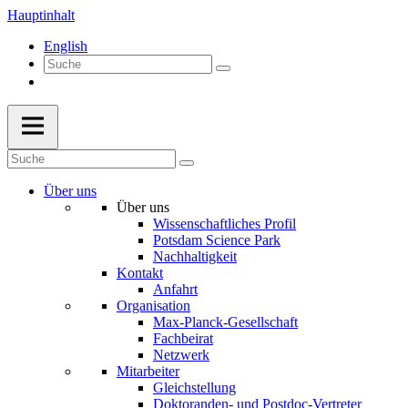
Hauptinhalt
English
Über uns
Über uns
Wissenschaftliches Profil
Potsdam Science Park
Nachhaltigkeit
Kontakt
Anfahrt
Organisation
Max-Planck-Gesellschaft
Fachbeirat
Netzwerk
Mitarbeiter
Gleichstellung
Doktoranden- und Postdoc-Vertreter