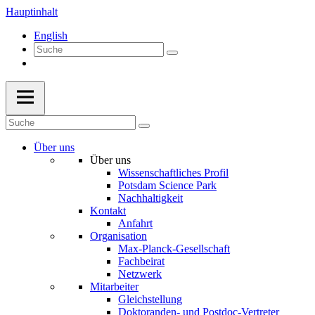
Hauptinhalt
English
Über uns
Über uns
Wissenschaftliches Profil
Potsdam Science Park
Nachhaltigkeit
Kontakt
Anfahrt
Organisation
Max-Planck-Gesellschaft
Fachbeirat
Netzwerk
Mitarbeiter
Gleichstellung
Doktoranden- und Postdoc-Vertreter