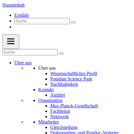
Hauptinhalt
English
Über uns
Über uns
Wissenschaftliches Profil
Potsdam Science Park
Nachhaltigkeit
Kontakt
Anfahrt
Organisation
Max-Planck-Gesellschaft
Fachbeirat
Netzwerk
Mitarbeiter
Gleichstellung
Doktoranden- und Postdoc-Vertreter