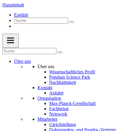
Hauptinhalt
English
Über uns
Über uns
Wissenschaftliches Profil
Potsdam Science Park
Nachhaltigkeit
Kontakt
Anfahrt
Organisation
Max-Planck-Gesellschaft
Fachbeirat
Netzwerk
Mitarbeiter
Gleichstellung
Doktoranden- und Postdoc-Vertreter