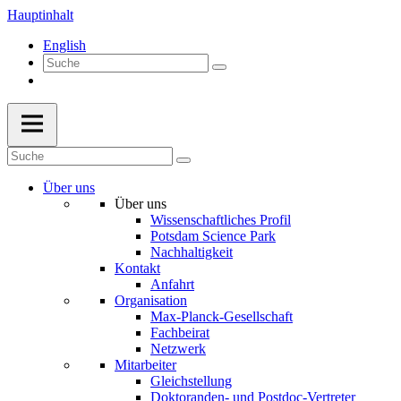
Hauptinhalt
English
Über uns
Über uns
Wissenschaftliches Profil
Potsdam Science Park
Nachhaltigkeit
Kontakt
Anfahrt
Organisation
Max-Planck-Gesellschaft
Fachbeirat
Netzwerk
Mitarbeiter
Gleichstellung
Doktoranden- und Postdoc-Vertreter