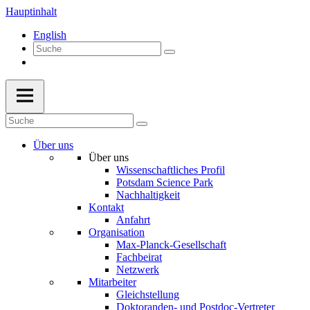
Hauptinhalt
English
Über uns
Über uns
Wissenschaftliches Profil
Potsdam Science Park
Nachhaltigkeit
Kontakt
Anfahrt
Organisation
Max-Planck-Gesellschaft
Fachbeirat
Netzwerk
Mitarbeiter
Gleichstellung
Doktoranden- und Postdoc-Vertreter