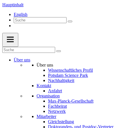
Hauptinhalt
English
Über uns
Über uns
Wissenschaftliches Profil
Potsdam Science Park
Nachhaltigkeit
Kontakt
Anfahrt
Organisation
Max-Planck-Gesellschaft
Fachbeirat
Netzwerk
Mitarbeiter
Gleichstellung
Doktoranden- und Postdoc-Vertreter