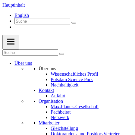
Hauptinhalt
English
Über uns
Über uns
Wissenschaftliches Profil
Potsdam Science Park
Nachhaltigkeit
Kontakt
Anfahrt
Organisation
Max-Planck-Gesellschaft
Fachbeirat
Netzwerk
Mitarbeiter
Gleichstellung
Doktoranden- und Postdoc-Vertreter