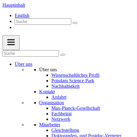
Hauptinhalt
English
Über uns
Über uns
Wissenschaftliches Profil
Potsdam Science Park
Nachhaltigkeit
Kontakt
Anfahrt
Organisation
Max-Planck-Gesellschaft
Fachbeirat
Netzwerk
Mitarbeiter
Gleichstellung
Doktoranden- und Postdoc-Vertreter