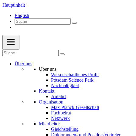
Hauptinhalt
English
Über uns
Über uns
Wissenschaftliches Profil
Potsdam Science Park
Nachhaltigkeit
Kontakt
Anfahrt
Organisation
Max-Planck-Gesellschaft
Fachbeirat
Netzwerk
Mitarbeiter
Gleichstellung
Doktoranden- und Postdoc-Vertreter