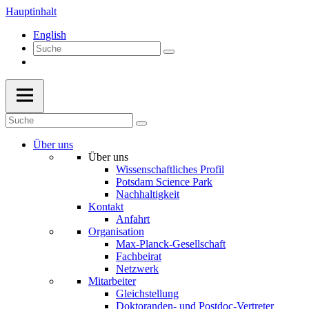
Hauptinhalt
English
Über uns
Über uns
Wissenschaftliches Profil
Potsdam Science Park
Nachhaltigkeit
Kontakt
Anfahrt
Organisation
Max-Planck-Gesellschaft
Fachbeirat
Netzwerk
Mitarbeiter
Gleichstellung
Doktoranden- und Postdoc-Vertreter