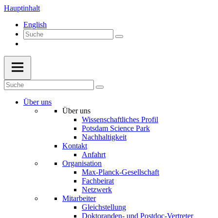
Hauptinhalt
English
Über uns
Über uns
Wissenschaftliches Profil
Potsdam Science Park
Nachhaltigkeit
Kontakt
Anfahrt
Organisation
Max-Planck-Gesellschaft
Fachbeirat
Netzwerk
Mitarbeiter
Gleichstellung
Doktoranden- und Postdoc-Vertreter